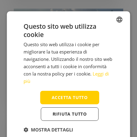
Questo sito web utilizza
cookie
CZECH
Questo sito web utilizza i cookie per
ENGLISH
migliorare la tua esperienza di
UKRAINIAN
navigazione. Utilizzando il nostro sito web
acconsenti a tutti i cookie in conformità
ITALIAN
con la nostra policy per i cookie.
Leggi di
Fantascienza o Realtà? Come la
più
Tecnologia Sta Cambiando il Mondo
dei Trasporti...
ACCETTA TUTTO
RIFIUTA TUTTO
MOSTRA DETTAGLI