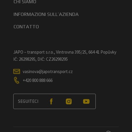
CHI SIAMO
INFORMAZIONI SULL’AZIENDA
CONTATTO
JAPO – transport s.r.o., Vintrovna 395/25, 664 41 Popůvky
IČ: 26298295, DIČ: CZ26298295
vasinova@japotransport.cz
+420 800 888 666
SEGUITECI