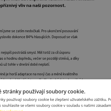
příznivý vliv na naši pozornost.
ení jsme se zatím nedočkali. Pro ukončení posouvání
slovilo dokonce 84 % hlasujících. Doposud se však
nejspíš postrádá smysl. Měl totiž za cíl úsporu
as o hodinu dopředu, večer se později stmívá, a díky
 už tohle v dnešní době neplatí.
vině je horší adaptace na nový čas a méně kvalitního
ích nehod. Vyplývá to z několika českých i zahraničních
ntem nemáme tak dobré reflexy, můžeme jednat
 stránky používají soubory cookie.
ky používají soubory cookie ke zlepšení uživatelského zážitku. 
či víc dříve. Dopřejte si kvalitní odpočinek. A
 souhlasíte se všemi soubory cookie v souladu s našimi zásadam
 obvykle.