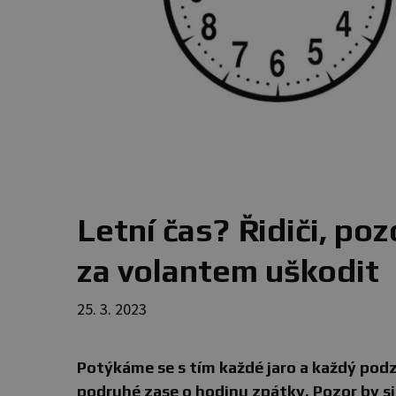
Letní čas? Řidiči, p
za volantem uškodit
25. 3. 2023
Potýkáme se s tím každé jaro a každý pod
podruhé zase o hodinu zpátky. Pozor by si 