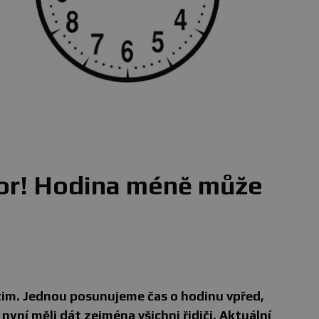
ozor! Hodina méně může
zim. Jednou posunujeme čas o hodinu vpřed,
nyní měli dát zejména všichni řidiči. Aktuální