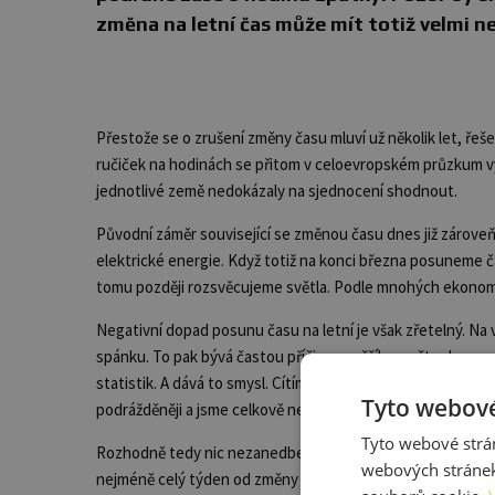
změna na letní čas může mít totiž velmi ne
Přestože se o zrušení změny času mluví už několik let, řeš
ručiček na hodinách se přitom v celoevropském průzkum vy
jednotlivé země nedokázaly na sjednocení shodnout.
Původní záměr související se změnou času dnes již zároveň 
elektrické energie. Když totiž na konci března posuneme č
tomu později rozsvěcujeme světla. Podle mnohých ekonomů
Negativní dopad posunu času na letní je však zřetelný. Na 
spánku. To pak bývá častou příčinou vyššího počtu dopravn
statistik. A dává to smysl. Cítíme se unavenější, za vola
Tyto webové
podrážděněji a jsme celkově nepozornější.
Tyto webové strán
Rozhodně tedy nic nezanedbejte. Raději běžte spát o hodinu 
webových stránek
nejméně celý týden od změny času buďte obezřetnější než