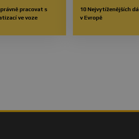
správně pracovat s
10 Nejvytíženějších dá
atizací ve voze
v Evropě