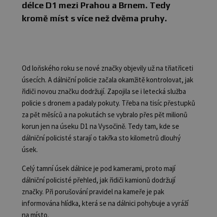
délce D1 mezi Prahou a Brnem. Tedy
kromě míst s více než dvěma pruhy.
Od loňského roku se nové značky objevily už na třiatřiceti
úsecích. A dálniční policie začala okamžitě kontrolovat, jak
řidiči novou značku dodržují. Zapojila se i letecká služba
policie s dronem a padaly pokuty. Třeba na tisíc přestupků
za pět měsíců a na pokutách se vybralo přes pět milionů
korun jen na úseku D1 na Vysočině. Tedy tam, kde se
dálniční policisté starají o takřka sto kilometrů dlouhý
úsek.
Celý tamní úsek dálnice je pod kamerami, proto mají
dálniční policisté přehled, jak řidiči kamionů dodržují
značky. Při porušování pravidel na kameře je pak
informována hlídka, která se na dálnici pohybuje a vyráží
na místo.