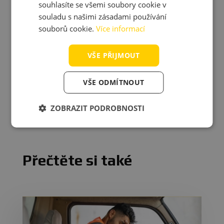
souhlasíte se všemi soubory cookie v
znamená, že by kamiony musely mít rozdíl v rychlostech
ITALIAN
souladu s našimi zásadami používání
aspoň 10 km/h. Jinak hrozí řidiči pokuta až 105 eur.
souborů cookie.
Více informací
Víte, že…
VŠE PŘIJMOUT
Dálnice v Česku v realizaci:
38 projektů o celkové
délce 205,4 km
Dálnice v soutěži:
14 projektů o celkové délce 94,1 km
VŠE ODMÍTNOUT
Dálnice v přípravě:
78 projektů o celkové délce 543,4
km
ZOBRAZIT PODROBNOSTI
Přečtěte si také