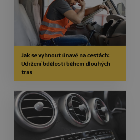
Jak se vyhnout únavě na cestách:
Udržení bdělosti během dlouhých
tras