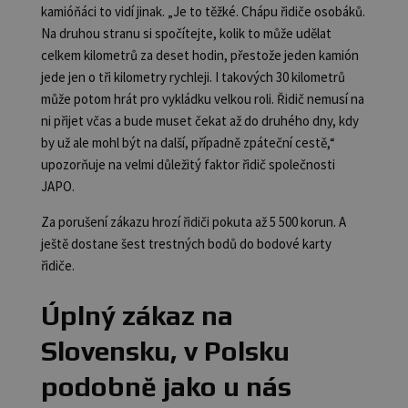
kamióňáci to vidí jinak. „Je to těžké. Chápu řidiče osobáků.
Na druhou stranu si spočítejte, kolik to může udělat
celkem kilometrů za deset hodin, přestože jeden kamión
jede jen o tři kilometry rychleji. I takových 30 kilometrů
může potom hrát pro vykládku velkou roli. Řidič nemusí na
ni přijet včas a bude muset čekat až do druhého dny, kdy
by už ale mohl být na další, případně zpáteční cestě,“
upozorňuje na velmi důležitý faktor řidič společnosti
JAPO.
Za porušení zákazu hrozí řidiči pokuta až 5 500 korun. A
ještě dostane šest trestných bodů do bodové karty
řidiče.
Úplný zákaz na
Slovensku, v Polsku
podobně jako u nás