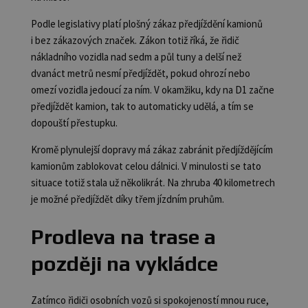
Podle legislativy platí plošný zákaz předjíždění kamionů
i bez zákazových značek. Zákon totiž říká, že řidič
nákladního vozidla nad sedm a půl tuny a delší než
dvanáct metrů nesmí předjíždět, pokud ohrozí nebo
omezí vozidla jedoucí za ním. V okamžiku, kdy na D1 začne
předjíždět kamion, tak to automaticky udělá, a tím se
dopouští přestupku.
Kromě plynulejší dopravy má zákaz zabránit předjíždějícím
kamionům zablokovat celou dálnici. V minulosti se tato
situace totiž stala už několikrát. Na zhruba 40 kilometrech
je možné předjíždět díky třem jízdním pruhům.
Prodleva na trase a
později na vykládce
Zatímco řidiči osobních vozů si spokojeností mnou ruce,