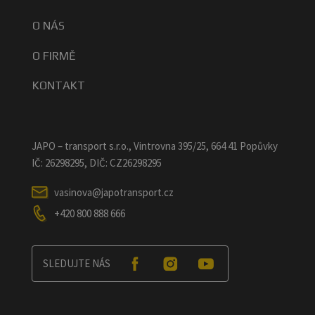
O NÁS
O FIRMĚ
KONTAKT
JAPO – transport s.r.o., Vintrovna 395/25, 664 41 Popůvky
IČ: 26298295, DIČ: CZ26298295
vasinova@japotransport.cz
+420 800 888 666
SLEDUJTE NÁS