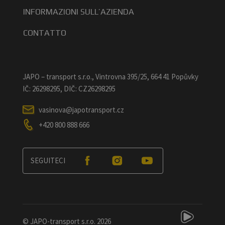
INFORMAZIONI SULL’AZIENDA
CONTATTO
JAPO – transport s.r.o., Vintrovna 395/25, 664 41 Popůvky
IČ: 26298295, DIČ: CZ26298295
vasinova@japotransport.cz
+420 800 888 666
SEGUITECI
© JAPO-transport s.r.o. 2026